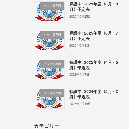
保護中: 2025年度《8月・9
クラブ員専用
月》予定表
2025年8月25日
保護中: 2025年度《6月・7
クラブ員専用
月》予定表
2025年6月9日
保護中: 2025年度《4月・5
クラブ員専用
月》予定表
2025年4月7日
保護中: 2024年度《2月・3
クラブ員専用
月》予定表
2025年2月14日
カテゴリー