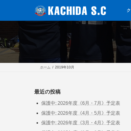
コ
ナ
ン
ビ
ク
テ
ゲ
ン
ー
ツ
シ
へ
ョ
ス
ン
キ
に
ッ
移
プ
動
ホーム
2019年10月
最近の投稿
保護中: 2026年度《6月・7月》予定表
保護中: 2026年度《4月・5月》予定表
保護中: 2026年度《3月・4月》予定表