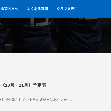
験希望の方へ
よくある質問
クラブ員専用
9年《10月・11月》予定表
ードで保護されているため抜粋文はありません。