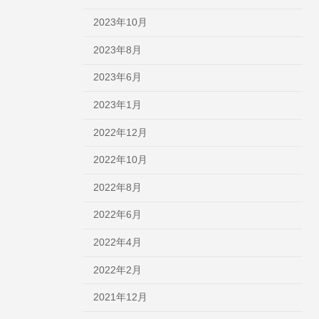
2023年10月
2023年8月
2023年6月
2023年1月
2022年12月
2022年10月
2022年8月
2022年6月
2022年4月
2022年2月
2021年12月