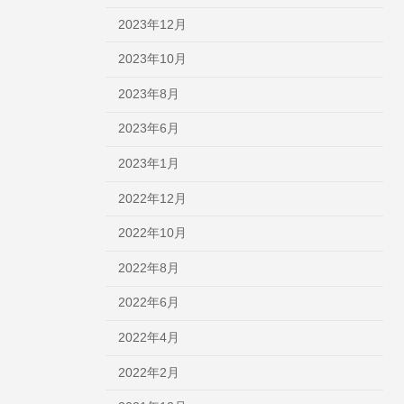
2023年12月
2023年10月
2023年8月
2023年6月
2023年1月
2022年12月
2022年10月
2022年8月
2022年6月
2022年4月
2022年2月