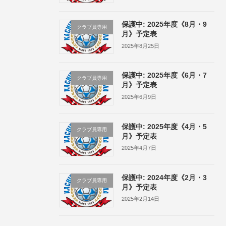
保護中: 2025年度《8月・9
クラブ員専用
月》予定表
2025年8月25日
保護中: 2025年度《6月・7
クラブ員専用
月》予定表
2025年6月9日
保護中: 2025年度《4月・5
クラブ員専用
月》予定表
2025年4月7日
保護中: 2024年度《2月・3
クラブ員専用
月》予定表
2025年2月14日