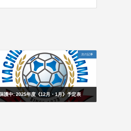
次の記事
保護中: 2025年度《12月・1月》予定表
2025年12月8日