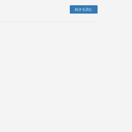
続きを読む