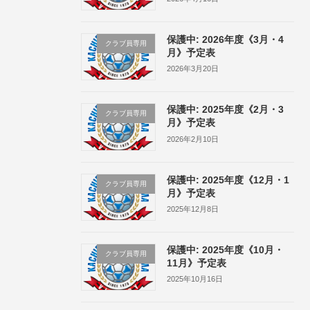
保護中: 2026年度《3月・4
クラブ員専用
月》予定表
2026年3月20日
保護中: 2025年度《2月・3
クラブ員専用
月》予定表
2026年2月10日
保護中: 2025年度《12月・1
クラブ員専用
月》予定表
2025年12月8日
保護中: 2025年度《10月・
クラブ員専用
11月》予定表
2025年10月16日