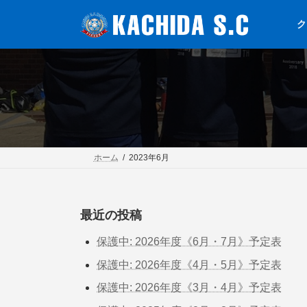
コ
ナ
ン
ビ
ク
テ
ゲ
ン
ー
ツ
シ
へ
ョ
ス
ン
キ
に
ッ
移
プ
動
ホーム
2023年6月
最近の投稿
保護中: 2026年度《6月・7月》予定表
保護中: 2026年度《4月・5月》予定表
保護中: 2026年度《3月・4月》予定表