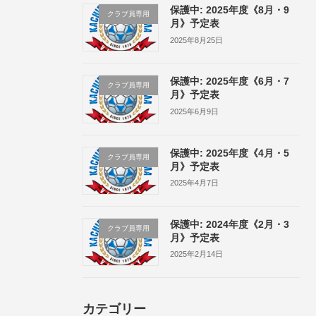
保護中: 2025年度《8月・9
クラブ員専用
月》予定表
2025年8月25日
保護中: 2025年度《6月・7
クラブ員専用
月》予定表
2025年6月9日
保護中: 2025年度《4月・5
クラブ員専用
月》予定表
2025年4月7日
保護中: 2024年度《2月・3
クラブ員専用
月》予定表
2025年2月14日
カテゴリー